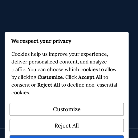
Contact & Infos
We respect your privacy
Moulin de Navitau, 3 ch. de l'Hirondelle
Cookies help us improve your experience,
34170 Castelnau-le-Lez
deliver personalized content, and analyze
connaissanceetpartage@gmail.com
traffic. You can choose which cookies to allow
by clicking
Customize
. Click
Accept All
to
consent or
Reject All
to decline non-essential
cookies.
Facebook
Instagram
X
Customize
Reject All