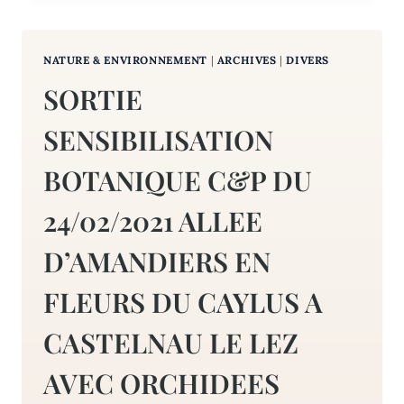
JARDIN
DEVENAIT
UN
NATURE & ENVIRONNEMENT
|
ARCHIVES
|
DIVERS
REFUGE
DE
SORTIE
BIODIVERSITE
?
SENSIBILISATION
BOTANIQUE C&P DU
24/02/2021 ALLEE
D’AMANDIERS EN
FLEURS DU CAYLUS A
CASTELNAU LE LEZ
AVEC ORCHIDEES