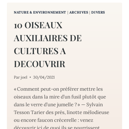
A
UN
NATURE & ENVIRONNEMENT
|
ARCHIVES
|
DIVERS
EFFET
NEFASTE
10 OISEAUX
SUR
L’ENVIRONNEMENT
AUXILIAIRES DE
?
CULTURES A
DECOUVRIR
Par
joel
30/04/2021
« Comment peut-on préférer mettre les
oiseaux dans la mire d’un fusil plutôt que
dans le verre d’une jumelle ? » — Sylvain
Tesson Tarier des prés, linotte mélodieuse
ou encore faucon crécerelle : venez
découvrir ici de quoi ils se nourrissent,