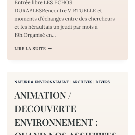
Entrée libre LES ECHOS
DURABLESRencontre VIRTUELLE et
moments d’échanges entre des chercheurs
et les héraultais un jeudi par mois à
19h.Organisé en…
RENCONTRE
LIRE LA SUITE
VIRTUELLE
:
LES
ECHOS
DURABLES
NATURE & ENVIRONNEMENT
|
ARCHIVES
|
DIVERS
–
ENSEIGNER
ANIMATION /
LA
NATURE
DECOUVERTE
ET
DANS
ENVIRONNEMENT :
LA
NATURE