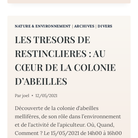
DECOUVERTE
ENVIRONNEMENT
:
QUAND
NATURE & ENVIRONNEMENT
|
ARCHIVES
|
DIVERS
NOS
ASSIETTES
LES TRESORS DE
ECLAIRENT
LE
RESTINCLIERES : AU
CIEL
CŒUR DE LA COLONIE
D’ABEILLES
Par
joel
12/05/2021
Découverte de la colonie d’abeilles
mellifères, de son rôle dans l’environnement
et de l’activité de l’apiculteur. Où, Quand,
Comment ? Le 15/05/2021 de 14h00 à 16h00