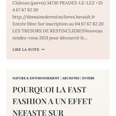
Château (parvis) 34730 PRADES-LE-LEZ +33
4 67 67 82 20
http://domainederestinclieres.herault.fr
Entrée libre Sur inscription au 04 67 67 82 20
LES TRESORS DE RESTINCLIERESNouveau
rendez-vous 2021 pour découvrir le…
LES
LIRE LA SUITE
TRESORS
DE
RESTINCLIERES
:
AU
NATURE & ENVIRONNEMENT
|
ARCHIVES
|
DIVERS
CŒUR
DE
POURQUOI LA FAST
LA
COLONIE
FASHION A UN EFFET
D’ABEILLES
NEFASTE SUR