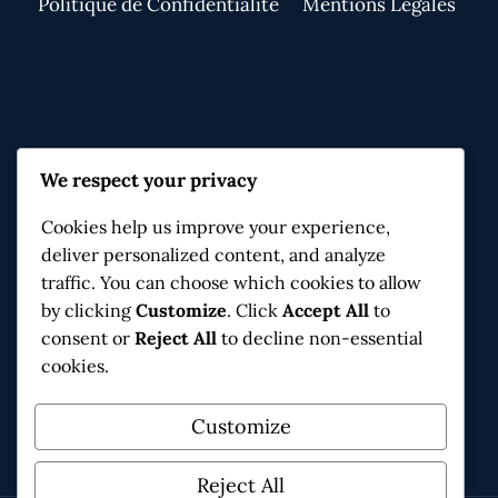
Politique de Confidentialité
Mentions Légales
Contact & Infos
We respect your privacy
Moulin de Navitau, 3 ch. de l'Hirondelle
Cookies help us improve your experience,
34170 Castelnau-le-Lez
deliver personalized content, and analyze
connaissanceetpartage@gmail.com
traffic. You can choose which cookies to allow
by clicking
Customize
. Click
Accept All
to
consent or
Reject All
to decline non-essential
cookies.
Facebook
Instagram
X
Customize
Reject All