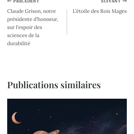
Navigation
PRÉCÉDENT
SUIVANT
Claude Grison, notre
L’étoile des Rois Mages
de
présidente d’honneur,
l’article
sur l’espoir des
sciences de la
durabilité
Publications similaires