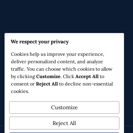
Contact & Infos
We respect your privacy
Moulin de Navitau, 3 ch. de l'Hirondelle
Cookies help us improve your experience,
34170 Castelnau-le-Lez
deliver personalized content, and analyze
connaissanceetpartage@gmail.com
traffic. You can choose which cookies to allow
by clicking
Customize
. Click
Accept All
to
consent or
Reject All
to decline non-essential
cookies.
Facebook
Instagram
X
Customize
Reject All