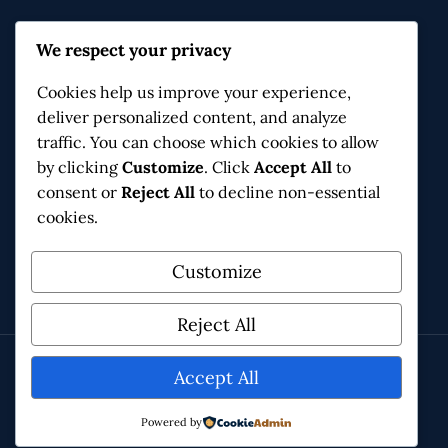
Contact & Infos
We respect your privacy
Moulin de Navitau, 3 ch. de l'Hirondelle
Cookies help us improve your experience,
34170 Castelnau-le-Lez
deliver personalized content, and analyze
connaissanceetpartage@gmail.com
traffic. You can choose which cookies to allow
by clicking
Customize
. Click
Accept All
to
consent or
Reject All
to decline non-essential
cookies.
Facebook
Instagram
X
Customize
Reject All
Accept All
© 2026 Connaissance & Partage - Association Loi 1901 - Réalisé avec
passion par le collectif. Site Web réalisé par Joel Canela
Powered by